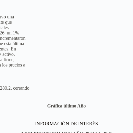
tuvo una
nte que
iales
/26, un 1%
 incrementaron
e esta última
entes. En
 activo,
a firme,
 los precios a
 280.2, cerrando
Gráfica último Año
INFORMACIÓN DE INTERÉS