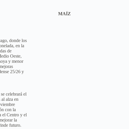
MAÍZ
cago, donde los
nelada, en la
edas de
Medio Oeste,
 soya y menor
 mejoras
dense 25/26 y
se celebrará el
 al alza en
oviembre
ón con la
 el Centro y el
mejorar la
rinde futuro.