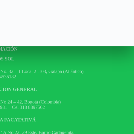
MACIÓN
S SOL
 No. 32 – 1 Local 2 -103, Galapa (Atlántico)
 4535182
CIÓN GENERAL
 No 24 – 42, Bogotá (Colombia)
6981 – Cel 318 8897562
A FACATATIVÁ
1ª A No 22- 29 Este, Barrio Cartagenita,