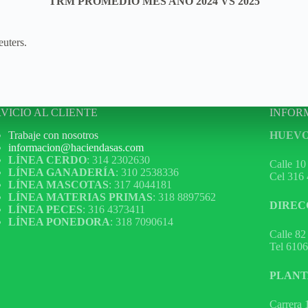
TRM PROMEDIO MES AÑO 2024 VS 2025
uters.
VICIO AL CLIENTE
INFOR
Trabaje con nosotros
HUEVO
informacion@haciendasas.com
LÍNEA CERDO
: 314 2302630
Calle 10
LÍNEA GANADERÍA
: 310 2538336
Cel 316
LÍNEA MASCOTAS
: 317 4044181
LÍNEA MATERIAS PRIMAS
: 318 8897562
DIREC
LÍNEA PECES
: 316 4373411
LÍNEA PONEDORA
: 318 7090614
Calle 82
Tel 610
PLANT
Carrera 