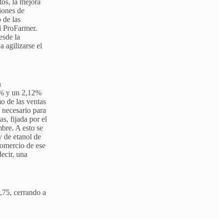
os, la mejora
iones de
 de las
l ProFarmer.
esde la
 agilizarse el
n
1% y un 2,12%
mo de las ventas
 necesario para
s, fijada por el
bre. A esto se
 de etanol de
Comercio de ese
ecir, una
,75, cerrando a