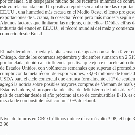
por tonelada. Sin despegarse mucho de los recientes mínimos de contrat
estuvo relacionada con: Un positivo reporte semanal sobre las exportac
EE.UU., una humedad más escasa en el Medio Oeste, el lento progreso
exportaciones de Ucrania, la cosecha récord pero más modesta según e
Algunos factores que limitaron las mejoras, entre ellos: Débiles cifras d
industria del etanol en EE.UU., el récord mundial del maíz y comienza a
comercio desde Brasil.
El maíz terminó la rueda y la 4ta semana de agosto con saldo a favor e
Chicago, donde los contratos septiembre y diciembre sumaron un 2,5
por tonelada, debido a la influencia positiva que ejerce el acelerado rit
de Estados Unidos, con volúmenes semanales que superan el promedio
cumplir con la meta récord de exportaciones, 73,03 millones de tonelada
USDA para el ciclo comercial que arranca formalmente el 1º de septiem
agregó la noticia sobre posibles mayores compras de Vietnam de maíz y
Estados Unidos, si prospera la iniciativa del Ministerio de Industria y 
país de cambiar desde el año próximo al uso de combustibles E-10, es d
mezcla de combustible fósil con un 10% de etanol.
Nivel de futuros en CBOT últimos quince días: más alto 3.98, el bajo 3
3.98.