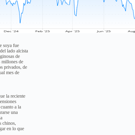
e soya fue
el lado alcista
aginosas de
3 millones de
os privados, de
ual mes de
ue la reciente
tensiones
 cuanto a la
urarse una
la
s chinos,
gar en lo que