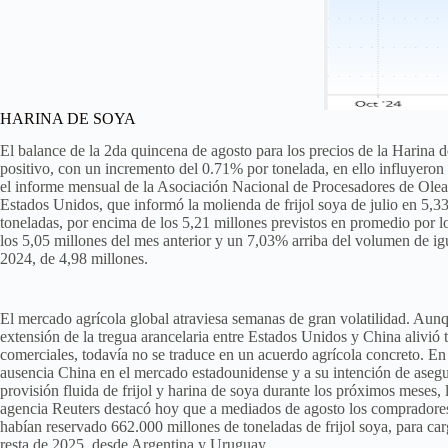
HARINA DE SOYA
El balance de la 2da quincena de agosto para los precios de la Harina d
positivo, con un incremento del 0.71% por tonelada, en ello influyeron d
el informe mensual de la Asociación Nacional de Procesadores de Ole
Estados Unidos, que informó la molienda de frijol soya de julio en 5,3
toneladas, por encima de los 5,21 millones previstos en promedio por l
los 5,05 millones del mes anterior y un 7,03% arriba del volumen de ig
2024, de 4,98 millones.
El mercado agrícola global atraviesa semanas de gran volatilidad. Aunq
extensión de la tregua arancelaria entre Estados Unidos y China alivió 
comerciales, todavía no se traduce en un acuerdo agrícola concreto. En
ausencia China en el mercado estadounidense y a su intención de aseg
provisión fluida de frijol y harina de soya durante los próximos meses, 
agencia Reuters destacó hoy que a mediados de agosto los compradore
habían reservado 662.000 millones de toneladas de frijol soya, para car
resta de 2025, desde Argentina y Uruguay.