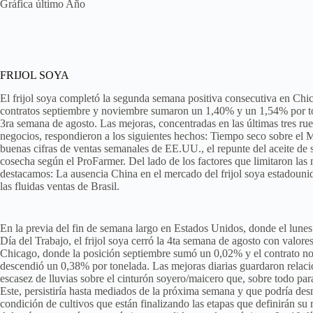
Gráfica último Año
FRIJOL SOYA
El frijol soya completó la segunda semana positiva consecutiva en Chi
contratos septiembre y noviembre sumaron un 1,40% y un 1,54% por to
3ra semana de agosto. Las mejoras, concentradas en las últimas tres ru
negocios, respondieron a los siguientes hechos: Tiempo seco sobre el 
buenas cifras de ventas semanales de EE.UU., el repunte del aceite de
cosecha según el ProFarmer. Del lado de los factores que limitaron las
destacamos: La ausencia China en el mercado del frijol soya estadouni
las fluidas ventas de Brasil.
En la previa del fin de semana largo en Estados Unidos, donde el lunes 
Día del Trabajo, el frijol soya cerró la 4ta semana de agosto con valores
Chicago, donde la posición septiembre sumó un 0,02% y el contrato n
descendió un 0,38% por tonelada. Las mejoras diarias guardaron relaci
escasez de lluvias sobre el cinturón soyero/maicero que, sobre todo para
Este, persistiría hasta mediados de la próxima semana y que podría des
condición de cultivos que están finalizando las etapas que definirán su 