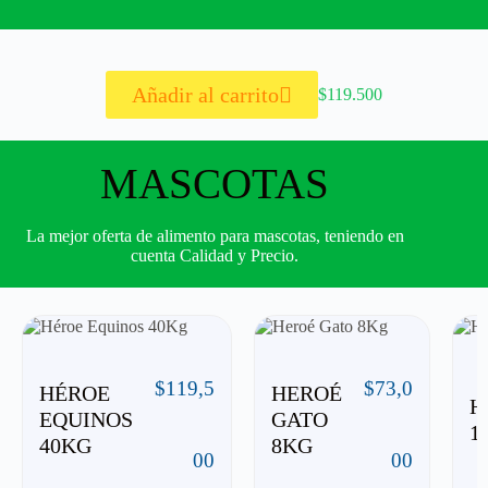
Añadir al carrito
$119.500
MASCOTAS
La mejor oferta de alimento para mascotas, teniendo en
cuenta Calidad y Precio.
$
119,5
$
73,0
HÉROE
HEROÉ
H
EQUINOS
GATO
1
40KG
8KG
00
00