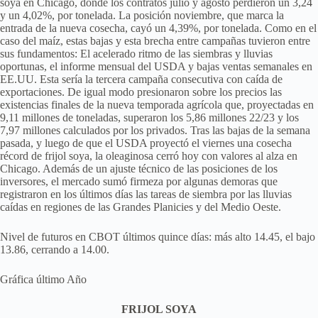
soya en Chicago, donde los contratos julio y agosto perdieron un 3,24
y un 4,02%, por tonelada. La posición noviembre, que marca la
entrada de la nueva cosecha, cayó un 4,39%, por tonelada. Como en el
caso del maíz, estas bajas y esta brecha entre campañas tuvieron entre
sus fundamentos: El acelerado ritmo de las siembras y lluvias
oportunas, el informe mensual del USDA y bajas ventas semanales en
EE.UU. Esta sería la tercera campaña consecutiva con caída de
exportaciones. De igual modo presionaron sobre los precios las
existencias finales de la nueva temporada agrícola que, proyectadas en
9,11 millones de toneladas, superaron los 5,86 millones 22/23 y los
7,97 millones calculados por los privados. Tras las bajas de la semana
pasada, y luego de que el USDA proyectó el viernes una cosecha
récord de frijol soya, la oleaginosa cerró hoy con valores al alza en
Chicago. Además de un ajuste técnico de las posiciones de los
inversores, el mercado sumó firmeza por algunas demoras que
registraron en los últimos días las tareas de siembra por las lluvias
caídas en regiones de las Grandes Planicies y del Medio Oeste.
Nivel de futuros en CBOT últimos quince días: más alto 14.45, el bajo
13.86, cerrando a 14.00.
Gráfica último Año
FRIJOL SOYA