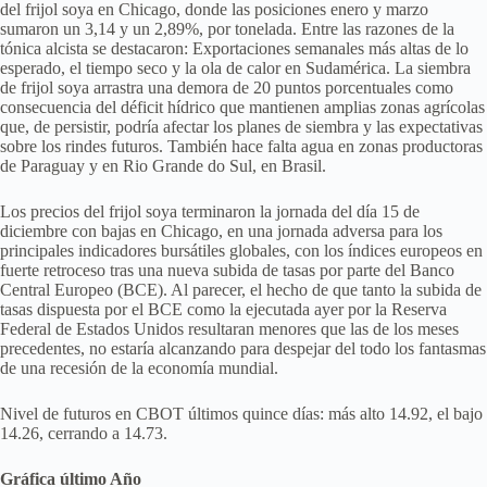
del frijol soya en Chicago, donde las posiciones enero y marzo
sumaron un 3,14 y un 2,89%, por tonelada. Entre las razones de la
tónica alcista se destacaron: Exportaciones semanales más altas de lo
esperado, el tiempo seco y la ola de calor en Sudamérica. La siembra
de frijol soya arrastra una demora de 20 puntos porcentuales como
consecuencia del déficit hídrico que mantienen amplias zonas agrícolas
que, de persistir, podría afectar los planes de siembra y las expectativas
sobre los rindes futuros. También hace falta agua en zonas productoras
de Paraguay y en Rio Grande do Sul, en Brasil.
Los precios del frijol soya terminaron la jornada del día 15 de
diciembre con bajas en Chicago, en una jornada adversa para los
principales indicadores bursátiles globales, con los índices europeos en
fuerte retroceso tras una nueva subida de tasas por parte del Banco
Central Europeo (BCE). Al parecer, el hecho de que tanto la subida de
tasas dispuesta por el BCE como la ejecutada ayer por la Reserva
Federal de Estados Unidos resultaran menores que las de los meses
precedentes, no estaría alcanzando para despejar del todo los fantasmas
de una recesión de la economía mundial.
Nivel de futuros en CBOT últimos quince días: más alto 14.92, el bajo
14.26, cerrando a 14.73.
Gráfica último Año