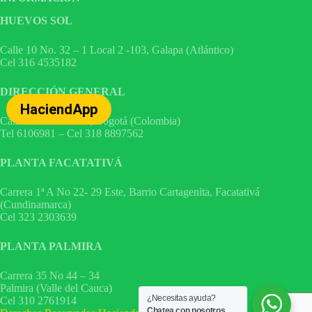
HUEVOS SOL
Calle 10 No. 32 – 1 Local 2 -103, Galapa (Atlántico)
Cel 316 4535182
DIRECCIÓN GENERAL
HaciendApp
Calle 82 No 24 – 42, Bogotá (Colombia)
Tel 6106981 – Cel 318 8897562
PLANTA FACATATIVÁ
Carrera 1ª A No 22- 29 Este, Barrio Cartagenita, Facatativá
(Cundinamarca)
Cel 323 2303639
PLANTA PALMIRA
Carrera 35 No 44 – 34
Palmira (Valle del Cauca)
¿Necesitas ayuda?
Cel 310 2761914
Chatea con nosotros