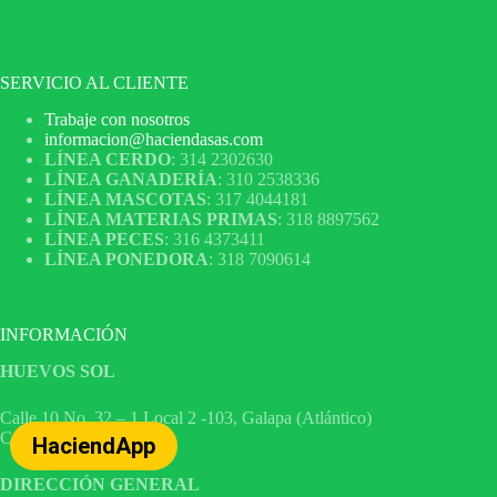
SERVICIO AL CLIENTE
Trabaje con nosotros
informacion@haciendasas.com
LÍNEA CERDO
: 314 2302630
LÍNEA GANADERÍA
: 310 2538336
LÍNEA MASCOTAS
: 317 4044181
LÍNEA MATERIAS PRIMAS
: 318 8897562
LÍNEA PECES
: 316 4373411
LÍNEA PONEDORA
: 318 7090614
INFORMACIÓN
HUEVOS SOL
Calle 10 No. 32 – 1 Local 2 -103, Galapa (Atlántico)
Cel 316 4535182
HaciendApp
DIRECCIÓN GENERAL