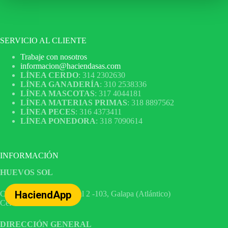
SERVICIO AL CLIENTE
Trabaje con nosotros
informacion@haciendasas.com
LÍNEA CERDO
: 314 2302630
LÍNEA GANADERÍA
: 310 2538336
LÍNEA MASCOTAS
: 317 4044181
LÍNEA MATERIAS PRIMAS
: 318 8897562
LÍNEA PECES
: 316 4373411
LÍNEA PONEDORA
: 318 7090614
INFORMACIÓN
HUEVOS SOL
HaciendApp
Calle 10 No. 32 – 1 Local 2 -103, Galapa (Atlántico)
Cel 316 4535182
DIRECCIÓN GENERAL